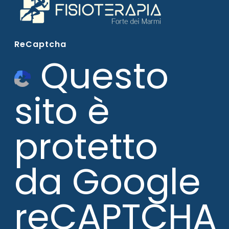
ReCaptcha
Questo
sito è
protetto
da Google
reCAPTCHA