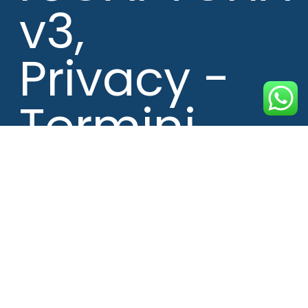
v3,
Privacy
-
Termini
Fisioterapiafortedeimarmi
+39 351 64 65 099
FISIOTERAPIA FORTE DEI MARMI SRL
Via Aurelia sud 12, 55045 Pietrasanta
P.IVA 01372330454
+39 0584 - 1862394