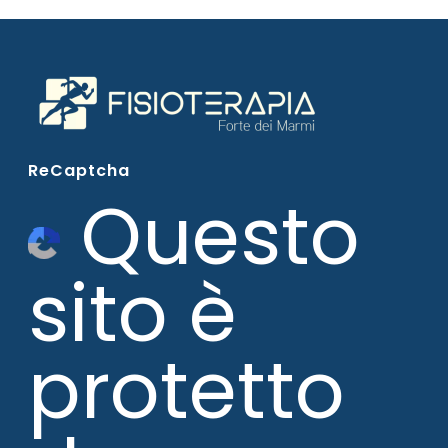
ReCaptcha
Questo
sito è
protetto